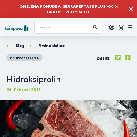
OMEJENA PONUDBA: SERRAPEPTASE PLUS +30 %
GRATIS – ŽELIM SI TO!
Prijava
Košaric
Me
Blog
Aminokisline
Deliti
AMINOKISLINE
Hidroksiprolin
26. Februar 2015