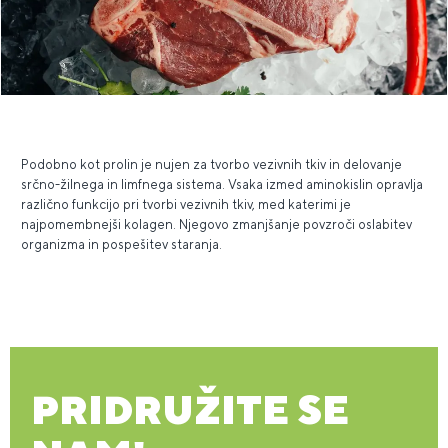
Podobno kot prolin je nujen za tvorbo vezivnih tkiv in delovanje
srčno-žilnega in limfnega sistema. Vsaka izmed aminokislin opravlja
različno funkcijo pri tvorbi vezivnih tkiv, med katerimi je
najpomembnejši kolagen. Njegovo zmanjšanje povzroči oslabitev
organizma in pospešitev staranja.
PRIDRUŽITE SE