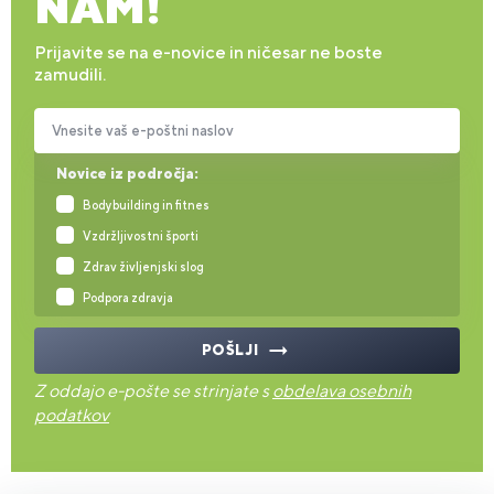
NAM!
Prijavite se na e-novice in ničesar ne boste
zamudili.
Vnesite vaš e-poštni naslov
Novice iz področja:
Bodybuilding in fitnes
Vzdržljivostni športi
Zdrav življenjski slog
Podpora zdravja
POŠLJI
Z oddajo e-pošte se strinjate s
obdelava osebnih
podatkov