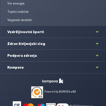
Viri energije
Topilci maščob
Veganski dodatki
Vzdržljivostni športi
Zdrav življenjski slog
Podpora zdravja
Kompava
Powered by
BUXUS
&
ui42
© 2026 kompava.si