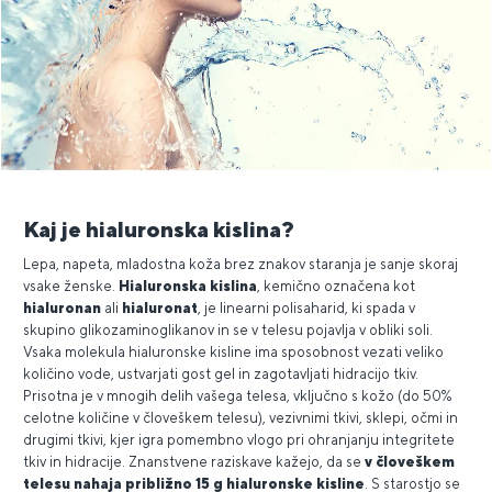
Kaj je hialuronska kislina?
Lepa, napeta, mladostna koža brez znakov staranja je sanje skoraj
vsake ženske.
Hialuronska kislina
, kemično označena kot
hialuronan
ali
hialuronat
, je linearni polisaharid, ki spada v
skupino glikozaminoglikanov in se v telesu pojavlja v obliki soli.
Vsaka molekula hialuronske kisline ima sposobnost vezati veliko
količino vode, ustvarjati gost gel in zagotavljati hidracijo tkiv.
Prisotna je v mnogih delih vašega telesa, vključno s kožo (do 50%
celotne količine v človeškem telesu), vezivnimi tkivi, sklepi, očmi in
drugimi tkivi, kjer igra pomembno vlogo pri ohranjanju integritete
tkiv in hidracije. Znanstvene raziskave kažejo, da se
v človeškem
telesu nahaja približno 15 g hialuronske kisline
. S starostjo se