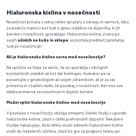
Hialuronska kislina v nosečnosti
Nosečnost prinaša s seboj veliko vprašanj o zdravju in varnosti, tako
za bodočo mamico kot tudi o vplivu izdelkov na dojenčka, ki jih
ženske v nosečnosti uporabljajo. Hialuronska kislina, znana po
svojih
učinkih na kožo in sklepe
, je postala predmet zanimanja
tudi pri nosečnicah.
Ali je hialuronska kislina varna med nosečnostjo?
Na splošno se šteje za varno, če se uporablja v običajnih
kozmetičnih izdelkih ali kot del tretmajev. Vsekakor pa se
posvetujte z ginekologom ali svojim zdravnikom, ali je za vas
primerna in v kakšni obliki, še posebej v nosečnosti. Ker niso vse
oblike primerne za nosečnice in doječe ženske.
Možni vplivi hialuronske kisline med nosečnostjo
V povezavi z nosečnostjo obstaja omejeno število študij o uporabi
hialuronske kisline, zlasti v obliki prehranskih dopolnil. Nekatere
študije nakazujejo, da bi lahko visoki odmerki hialuronske kisline
vodili do neželenih učinkov, zlasti ko gre za podporo telesu pri