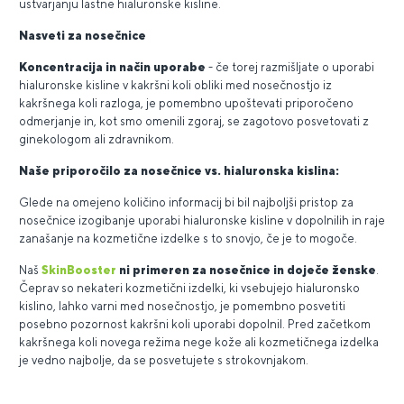
ustvarjanju lastne hialuronske kisline.
Nasveti za nosečnice
Koncentracija in način uporabe
- če torej razmišljate o uporabi
hialuronske kisline v kakršni koli obliki med nosečnostjo iz
kakršnega koli razloga, je pomembno upoštevati priporočeno
odmerjanje in, kot smo omenili zgoraj, se zagotovo posvetovati z
ginekologom ali zdravnikom.
Naše priporočilo za nosečnice vs. hialuronska kislina:
Glede na omejeno količino informacij bi bil najboljši pristop za
nosečnice izogibanje uporabi hialuronske kisline v dopolnilih in raje
zanašanje na kozmetične izdelke s to snovjo, če je to mogoče.
Naš
SkinBooster
ni primeren za nosečnice in doječe ženske
.
Čeprav so nekateri kozmetični izdelki, ki vsebujejo hialuronsko
kislino, lahko varni med nosečnostjo, je pomembno posvetiti
posebno pozornost kakršni koli uporabi dopolnil. Pred začetkom
kakršnega koli novega režima nege kože ali kozmetičnega izdelka
je vedno najbolje, da se posvetujete s strokovnjakom.