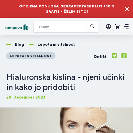
OMEJENA PONUDBA: SERRAPEPTASE PLUS +30 %
GRATIS – ŽELIM SI TO!
Prijava
Košaric
Me
Blog
Lepota in vitalnost
Deliti
LEPOTA IN VITALNOST
Hialuronska kislina - njeni učinki
in kako jo pridobiti
28. December 2023