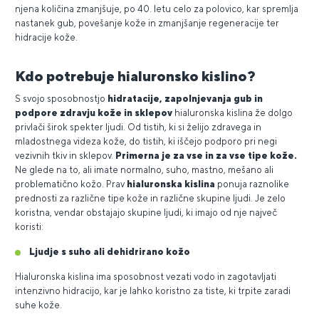
njena količina zmanjšuje, po 40. letu celo za polovico, kar spremlja
nastanek gub, povešanje kože in zmanjšanje regeneracije ter
hidracije kože.
Kdo potrebuje hialuronsko kislino?
S svojo sposobnostjo
hidratacije, zapolnjevanja gub in
podpore zdravju kože in sklepov
hialuronska kislina že dolgo
privlači širok spekter ljudi. Od tistih, ki si želijo zdravega in
mladostnega videza kože, do tistih, ki iščejo podporo pri negi
vezivnih tkiv in sklepov.
Primerna je za vse in za vse tipe kože.
Ne glede na to, ali imate normalno, suho, mastno, mešano ali
problematično kožo. Prav
hialuronska kislina
ponuja raznolike
prednosti za različne tipe kože in različne skupine ljudi. Je zelo
koristna, vendar obstajajo skupine ljudi, ki imajo od nje največ
koristi:
Ljudje s suho ali dehidrirano kožo
Hialuronska kislina ima sposobnost vezati vodo in zagotavljati
intenzivno hidracijo, kar je lahko koristno za tiste, ki trpite zaradi
suhe kože.