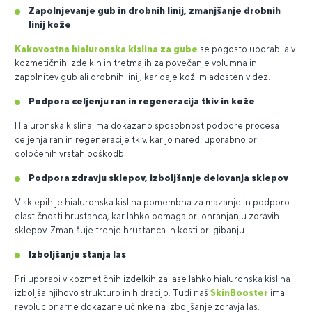
Zapolnjevanje gub in drobnih linij, zmanjšanje drobnih
linij kože
Kakovostna hialuronska kislina za gube
se pogosto uporablja v
kozmetičnih izdelkih in tretmajih za povečanje volumna in
zapolnitev gub ali drobnih linij, kar daje koži mladosten videz.
Podpora celjenju ran in regeneracija tkiv in kože
Hialuronska kislina ima dokazano sposobnost podpore procesa
celjenja ran in regeneracije tkiv, kar jo naredi uporabno pri
določenih vrstah poškodb.
Podpora zdravju sklepov, izboljšanje delovanja sklepov
V sklepih je hialuronska kislina pomembna za mazanje in podporo
elastičnosti hrustanca, kar lahko pomaga pri ohranjanju zdravih
sklepov. Zmanjšuje trenje hrustanca in kosti pri gibanju.
Izboljšanje stanja las
Pri uporabi v kozmetičnih izdelkih za lase lahko hialuronska kislina
izboljša njihovo strukturo in hidracijo. Tudi naš
SkinBooster
ima
revolucionarne dokazane učinke na izboljšanje zdravja las.