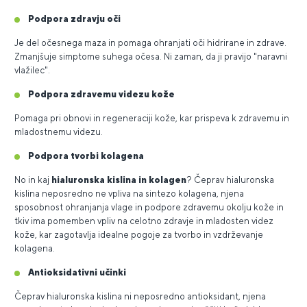
Podpora zdravju oči
Je del očesnega maza in pomaga ohranjati oči hidrirane in zdrave.
Zmanjšuje simptome suhega očesa. Ni zaman, da ji pravijo "naravni
vlažilec".
Podpora zdravemu videzu kože
Pomaga pri obnovi in regeneraciji kože, kar prispeva k zdravemu in
mladostnemu videzu.
Podpora tvorbi kolagena
No in kaj
hialuronska kislina in kolagen
? Čeprav hialuronska
kislina neposredno ne vpliva na sintezo kolagena, njena
sposobnost ohranjanja vlage in podpore zdravemu okolju kože in
tkiv ima pomemben vpliv na celotno zdravje in mladosten videz
kože, kar zagotavlja idealne pogoje za tvorbo in vzdrževanje
kolagena.
Antioksidativni učinki
Čeprav hialuronska kislina ni neposredno antioksidant, njena