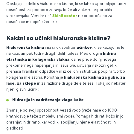
Obstajajo izdelki s hialuronsko kislino, ki se lahko uporabljajo tudi v
nosečnosti za podporo zdravju kože ali v okviru priporočila
strokovnjaka. Vendar naš
SkinBooster
ne priporočamo za
nosečnice in doječe ženske.
Kakšni so učinki hialuronske kisline?
Hialuronska kislina
ima širok spekter
učinkov
, ki se kažejo ne le
na koži, ampak tudi v drugih delih telesa. Med drugim
hidrira
elastinska in kolagenska vlakna
, da ne pride do njihovega
prekomernega napenjanja in izsušitve, ustvarja viskozni gel, ki
prenaša hranila in odpadke v in iz celičnih struktur, podpira tvorbo
kolagena in elastina. Koristna je
hialuronska kislina za gube, za
lase, za sklepe
in za različne druge dele telesa. Tukaj so nekateri
njeni glavni učinki:
Hidracija in zadrževanje vlage kože
Znana je po svoji sposobnosti vezati vodo (veže nase do 1000-
kratnik svoje teže z molekulami vode). Pomaga hidrirati kožo in jo
ohranjati hidrirano, kar vodi k izboljšanju njene elastičnosti in
gladkosti.