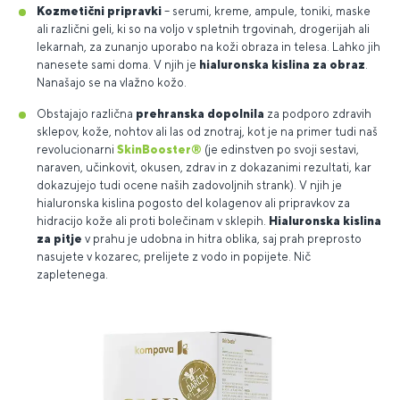
Kozmetični pripravki
– serumi, kreme, ampule, toniki, maske
ali različni geli, ki so na voljo v spletnih trgovinah, drogerijah ali
lekarnah, za zunanjo uporabo na koži obraza in telesa. Lahko jih
nanesete sami doma. V njih je
hialuronska kislina za obraz
.
Nanašajo se na vlažno kožo.
Obstajajo različna
prehranska dopolnila
za podporo zdravih
sklepov, kože, nohtov ali las od znotraj, kot je na primer tudi naš
revolucionarni
SkinBooster®
(je edinstven po svoji sestavi,
naraven, učinkovit, okusen, zdrav in z dokazanimi rezultati, kar
dokazujejo tudi ocene naših zadovoljnih strank). V njih je
hialuronska kislina pogosto del kolagenov ali pripravkov za
hidracijo kože ali proti bolečinam v sklepih.
Hialuronska kislina
za pitje
v prahu je udobna in hitra oblika, saj prah preprosto
nasujete v kozarec, prelijete z vodo in popijete. Nič
zapletenega.