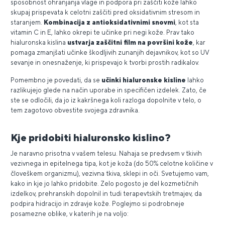
sposobnost ohranjanja vlage in podpora pri zaščiti kože lahko
skupaj prispevata k celotni zaščiti pred oksidativnim stresom in
staranjem.
Kombinacija z antioksidativnimi snovmi
, kot sta
vitamin C in E, lahko okrepi te učinke pri negi kože. Prav tako
hialuronska kislina
ustvarja zaščitni film na površini kože
, kar
pomaga zmanjšati učinke škodljivih zunanjih dejavnikov, kot so UV
sevanje in onesnaženje, ki prispevajo k tvorbi prostih radikalov.
Pomembno je povedati, da se
učinki hialuronske kisline
lahko
razlikujejo glede na način uporabe in specifičen izdelek. Zato, če
ste se odločili, da jo iz kakršnega koli razloga dopolnite v telo, o
tem zagotovo obvestite svojega zdravnika.
Kje pridobiti hialuronsko kislino?
Je naravno prisotna v vašem telesu. Nahaja se predvsem v tkivih
vezivnega in epitelnega tipa, kot je koža (do 50% celotne količine v
človeškem organizmu), vezivna tkiva, sklepi in oči. Svetujemo vam,
kako in kje jo lahko pridobite. Zelo pogosto je del kozmetičnih
izdelkov, prehranskih dopolnil in tudi terapevtskih tretmajev, da
podpira hidracijo in zdravje kože. Poglejmo si podrobneje
posamezne oblike, v katerih je na voljo: