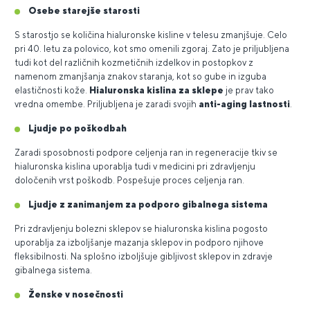
Osebe starejše starosti
S starostjo se količina hialuronske kisline v telesu zmanjšuje. Celo
pri 40. letu za polovico, kot smo omenili zgoraj. Zato je priljubljena
tudi kot del različnih kozmetičnih izdelkov in postopkov z
namenom zmanjšanja znakov staranja, kot so gube in izguba
elastičnosti kože.
Hialuronska kislina za sklepe
je prav tako
vredna omembe. Priljubljena je zaradi svojih
anti-aging lastnosti
.
Ljudje po poškodbah
Zaradi sposobnosti podpore celjenja ran in regeneracije tkiv se
hialuronska kislina uporablja tudi v medicini pri zdravljenju
določenih vrst poškodb. Pospešuje proces celjenja ran.
Ljudje z zanimanjem za podporo gibalnega sistema
Pri zdravljenju bolezni sklepov se hialuronska kislina pogosto
uporablja za izboljšanje mazanja sklepov in podporo njihove
fleksibilnosti. Na splošno izboljšuje gibljivost sklepov in zdravje
gibalnega sistema.
Ženske v nosečnosti