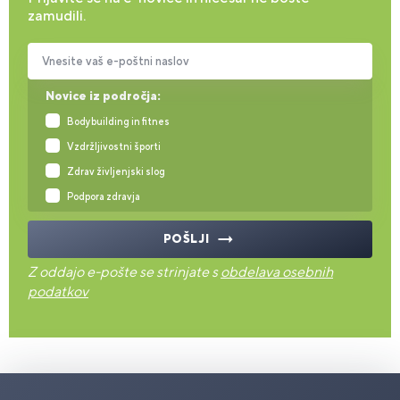
zamudili.
Vnesite vaš e-poštni naslov
Novice iz področja:
Bodybuilding in fitnes
Vzdržljivostni športi
Zdrav življenjski slog
Podpora zdravja
POŠLJI
Z oddajo e-pošte se strinjate s
obdelava osebnih
podatkov