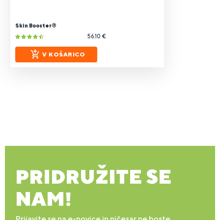
Skin Booster®
56.10 €
V KOŠARICO
PRIDRUŽITE SE
NAM!
Prijavite se na e-novice in ničesar ne boste