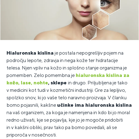
Hialuronska kislina
je postala nepogrešljiv pojem na
področju lepote, zdravja in nega kože ter hidratacije
telesa. Njen vpliv na kožo in splošno stanje organizma je
pomemben. Zelo pomembna je
hialuronska kislina za
kožo, lase, nohte
, sklepe
in drugo. Priljubljena je tako
v medicini kot tudi v kozmetični industriji. Gre za lepljivo,
spolzko snov, ki jo vaše telo naravno proizvaja. V članku
bomo pojasnili, kakšne
učinke ima hialuronska kislina
na vaš organizem, za koga je namenjena in kdo bi jo moral
redno uživati, kje se pojavlja, kje jo je mogoče pridobiti
in v kakšni obliki, prav tako pa bomo povedali, ali se
priporoča v nosečnosti.