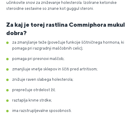
učinkovite snovi za zniževanje holesterola. Izolirane ketonske
steroidne sestavine so znane kot guggul steroni.
Za kaj je torej rastlina Commiphora mukul
dobra?
za zmanjšanje teže (povečuje funkcije ščitničnega hormona, ki
pomaga pri razgradnji maščobnih celic);
pomaga pri presnovi maščob;
zmanjšuje vnetje sklepov in ščiti pred artritisom;
znižuje raven slabega holesterola;
preprečuje otrdelost žil;
raztaplja krvne strdke;
ima razstrupljevalne sposobnosti.