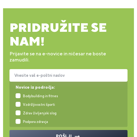
PRIDRUŽITE SE
NAM!
Prijavite se na e-novice in ničesar ne boste
zamudili.
Vnesite vaš e-poštni naslov
Novice iz področja:
Bodybuilding in fitnes
Vzdržljivostni športi
Zdrav življenjski slog
Podpora zdravja
POŠLJI