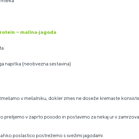
 mleka
Protein – malina‑jagoda
ta
ega napitka (neobvezna sestavina)
o zmešamo v mešalniku, dokler zmes ne doseže kremaste konsist
 jo prelijemo v zaprto posodo in
postavimo za nekaj ur v zamrzova
 lahko poslastico postrežemo s
vežimi jagodami.
s