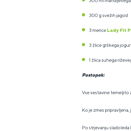
300 ml mandljevega
300 g svežih jagod
3 merice
Lady Fit 
3 žlice grškega jogur
1 žlica suhega rižev
Postopek:
Vse sestavine temeljit
Ko je zmes pripravljena,
Po strjevanju sladoleda