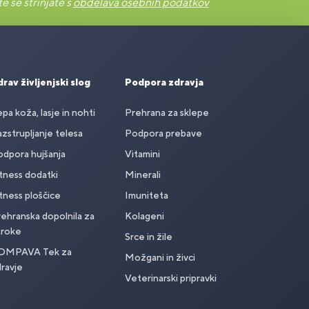
e se strinjate s
obdelava osebnih podatkov
rav življenjski slog
Podpora zdravja
pa koža, lasje in nohti
Prehrana za sklepe
zstrupljanje telesa
Podpora prebave
dpora hujšanja
Vitamini
tness dodatki
Minerali
tness ploščice
Imuniteta
ehranska dopolnila za
Kolageni
troke
Srce in žile
OMPAVA Tek za
Možgani in živci
ravje
Veterinarski pripravki