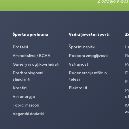
Z oddajo e-pošt
Športna prehrana
Vzdržljivostni športi
Zd
Proteini
Športni napitki
Le
Aminokisline / BCAA
Podpora zmogljivosti
Ra
Gainery in ogljikovi hidrati
Vztrajnost
Po
Predtreningovni
Regeneracija mišic in
Fi
stimulanti
telesa
Fi
Kreatini
Elektroliti
Pr
Viri energije
o
Topilci maščob
K
zd
Veganski dodatki