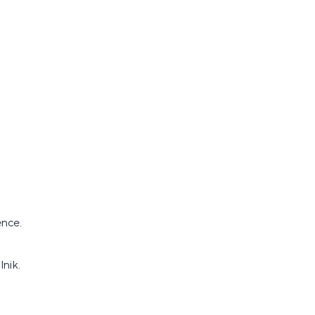
ence.
lnik.