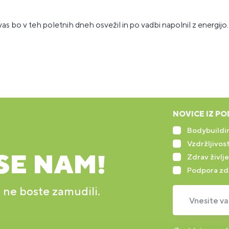
vas bo v teh poletnih dneh osvežil in po vadbi napolnil z energijo.
NOVICE IZ PO
Bodybuildin
Vzdržljivost
SE NAM!
Zdrav življe
Podpora zd
r ne boste zamudili.
Vnesite va