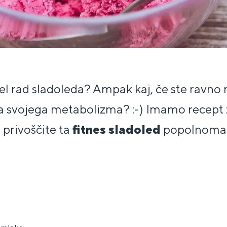
l rad sladoleda? Ampak kaj, če ste ravno n
na svojega metabolizma? :-) Imamo recept z
 privoščite ta
fitnes sladoled
popolnoma 