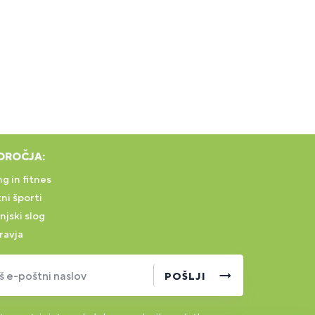
DROČJA:
g in fitnes
ni športi
njski slog
ravja
š e-poštni naslov
POŠLJI