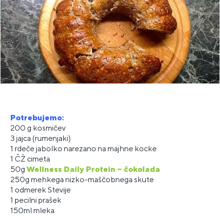
Potrebujemo:
200 g kosmičev
3 jajca (rumenjaki)
1 rdeče jabolko narezano na majhne kocke
1 ČŽ cimeta
50g
Wellness Daily Protein – čokolada
250g mehkega nizko-maščobnega skute
1 odmerek Stevije
1 pecilni prašek
150ml mleka