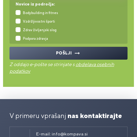
Novice iz področja:
Bodybuilding in fitnes
Vzdržljivostni športi
Zdrav življenjski slog
Podpora zdravja
POŠLJI
Z oddajo e-pošte se strinjate s
obdelava osebnih
podatkov
V primeru vprašanj
nas kontaktirajte
E-mail:
info@kompava.si