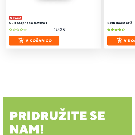
Novost
Sulforaphane Active+
Skin Booster®
49.40 €
V KOŠARICO
V KO
PRIDRUŽITE SE
NAM!