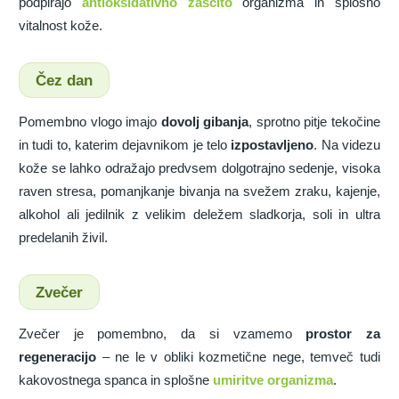
podpirajo
antioksidativno zaščito
organizma in splošno
vitalnost kože.
Čez dan
Pomembno vlogo imajo
dovolj gibanja
, sprotno pitje tekočine
in tudi to, katerim dejavnikom je telo
izpostavljeno
. Na videzu
kože se lahko odražajo predvsem dolgotrajno sedenje, visoka
raven stresa, pomanjkanje bivanja na svežem zraku, kajenje,
alkohol ali jedilnik z velikim deležem sladkorja, soli in ultra
predelanih živil.
Zvečer
Zvečer je pomembno, da si vzamemo
prostor za
regeneracijo
– ne le v obliki kozmetične nege, temveč tudi
kakovostnega spanca in splošne
umiritve organizma
.