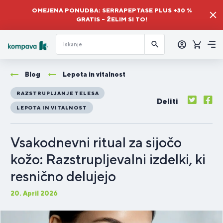
OMEJENA PONUDBA: SERRAPEPTASE PLUS +30 %
GRATIS – ŽELIM SI TO!
Prijava
Košaric
Me
Blog
Lepota in vitalnost
RAZSTRUPLJANJE TELESA
Deliti
LEPOTA IN VITALNOST
Vsakodnevni ritual za sijočo
kožo: Razstrupljevalni izdelki, ki
resnično delujejo
20. April 2026