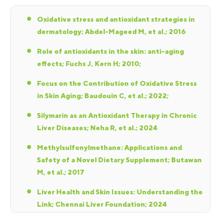
Oxidative stress and antioxidant strategies in
dermatology; Abdel-Mageed M, et al.; 2016
Role of antioxidants in the skin: anti-aging
effects; Fuchs J, Kern H; 2010;
Focus on the Contribution of Oxidative Stress
in Skin Aging; Baudouin C, et al.; 2022;
Silymarin as an Antioxidant Therapy in Chronic
Liver Diseases; Neha R, et al.; 2024
Methylsulfonylmethane: Applications and
Safety of a Novel Dietary Supplement; Butawan
M, et al.; 2017
Liver Health and Skin Issues: Understanding the
Link; Chennai Liver Foundation; 2024