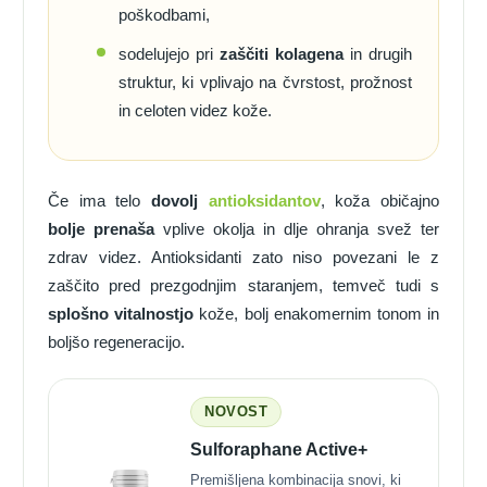
poškodbami,
sodelujejo pri
zaščiti kolagena
in drugih
struktur, ki vplivajo na čvrstost, prožnost
in celoten videz kože.
Če ima telo
dovolj
antioksidantov
, koža običajno
bolje prenaša
vplive okolja in dlje ohranja svež ter
zdrav videz. Antioksidanti zato niso povezani le z
zaščito pred prezgodnjim staranjem, temveč tudi s
splošno vitalnostjo
kože, bolj enakomernim tonom in
boljšo regeneracijo.
NOVOST
Sulforaphane Active+
Premišljena kombinacija snovi, ki