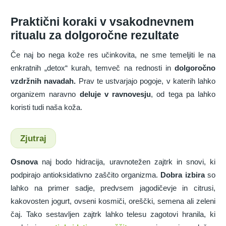
Praktični koraki v vsakodnevnem
ritualu za dolgoročne rezultate
Če naj bo nega kože res učinkovita, ne sme temeljiti le na
enkratnih „detox“ kurah, temveč na rednosti in
dolgoročno
vzdržnih navadah.
Prav te ustvarjajo pogoje, v katerih lahko
organizem naravno
deluje v ravnovesju
, od tega pa lahko
koristi tudi naša koža.
Zjutraj
Osnova
naj bodo hidracija, uravnotežen zajtrk in snovi, ki
podpirajo antioksidativno zaščito organizma.
Dobra izbira
so
lahko na primer sadje, predvsem jagodičevje in citrusi,
kakovosten jogurt, ovseni kosmiči, oreščki, semena ali zeleni
čaj. Tako sestavljen zajtrk lahko telesu zagotovi hranila, ki