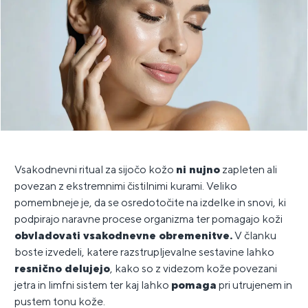
Vsakodnevni ritual za sijočo kožo
ni nujno
zapleten ali
povezan z ekstremnimi čistilnimi kurami. Veliko
pomembneje je, da se osredotočite na izdelke in snovi, ki
podpirajo naravne procese organizma ter pomagajo koži
obvladovati vsakodnevne obremenitve.
V članku
boste izvedeli, katere razstrupljevalne sestavine lahko
resnično delujejo
, kako so z videzom kože povezani
jetra in limfni sistem ter kaj lahko
pomaga
pri utrujenem in
pustem tonu kože.