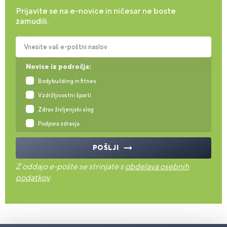
Prijavite se na e-novice in ničesar ne boste
zamudili.
Vnesite vaš e-poštni naslov
Novice iz področja:
Bodybuilding in fitnes
Vzdržljivostni športi
Zdrav življenjski slog
Podpora zdravja
POŠLJI
Z oddajo e-pošte se strinjate s
obdelava osebnih
podatkov