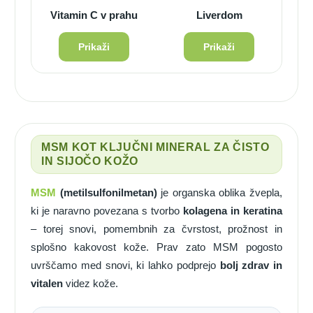
Vitamin C v prahu
Liverdom
Prikaži
Prikaži
MSM KOT KLJUČNI MINERAL ZA ČISTO
IN SIJOČO KOŽO
MSM
(metilsulfonilmetan)
je organska oblika žvepla,
ki je naravno povezana s tvorbo
kolagena in keratina
– torej snovi, pomembnih za čvrstost, prožnost in
splošno kakovost kože. Prav zato MSM pogosto
uvrščamo med snovi, ki lahko podprejo
bolj zdrav in
vitalen
videz kože.