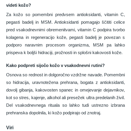
videti kožo?
Za kožo so pomembni predvsem antioksidanti, vitamin C,
pegasti badelj in MSM. Antioksidanti pomagajo ščititi celice
pred vsakodnevnimi obremenitvami, vitamin C podpira tvorbo
kolagena in regeneracijo kože, pegasti badelj je povezan s
podporo naravnim procesom organizma, MSM pa lahko
prispeva k boljši hidraciji, prožnosti in splošni kakovosti kože.
Kako podpreti sijočo kožo v vsakodnevni rutini?
Osnova so rednost in dolgoročno vzdržne navade. Pomembni
so hidracija, uravnotežena prehrana, bogata z antioksidanti,
dovolj gibanja, kakovosten spanec in omejevanje dejavnikov,
kot so stres, kajenje, alkohol ali presežek ultra predelanih živil.
Del vsakodnevnega rituala so lahko tudi ustrezno izbrana
prehranska dopolnila, ki kožo podpirajo od znotraj.
Viri