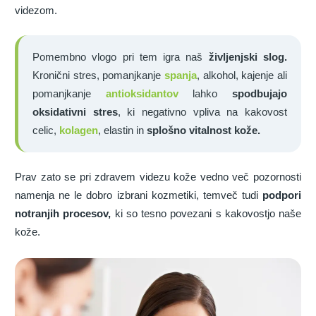
videzom.
Pomembno vlogo pri tem igra naš
življenjski slog.
Kronični stres, pomanjkanje
spanja
, alkohol, kajenje ali
pomanjkanje
antioksidantov
lahko
spodbujajo
oksidativni stre
s
, ki negativno vpliva na kakovost
celic,
kolagen
, elastin in
splošno vitalnost kože.
Prav zato se pri zdravem videzu kože vedno več pozornosti
namenja ne le dobro izbrani kozmetiki, temveč tudi
podpori
notranjih procesov,
ki so tesno povezani s kakovostjo naše
kože.