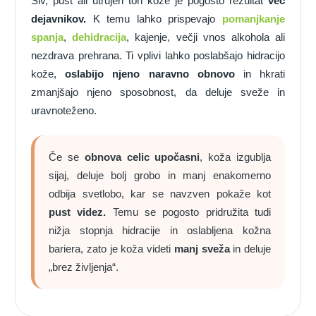
Siv, pust ali utrujen ton kože je pogosto rezultat
več
dejavnikov.
K temu lahko prispevajo
pomanjkanje
spanja
,
dehidracija
, kajenje, večji vnos alkohola ali
nezdrava prehrana. Ti vplivi lahko poslabšajo hidracijo
kože,
oslabijo njeno naravno obnovo
in hkrati
zmanjšajo njeno sposobnost, da deluje sveže in
uravnoteženo.
Če se
obnova celic upočasni
, koža izgublja
sijaj, deluje bolj grobo in manj enakomerno
odbija svetlobo, kar se navzven pokaže kot
pust videz.
Temu se pogosto pridružita tudi
nižja stopnja hidracije in oslabljena kožna
bariera, zato je koža videti
manj sveža
in deluje
„brez življenja“.