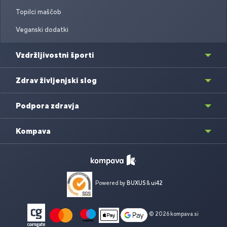
Topilci maščob
Veganski dodatki
Vzdržljivostni športi
Zdrav življenjski slog
Podpora zdravja
Kompava
Powered by
BUXUS
&
ui42
© 2026 kompava.si