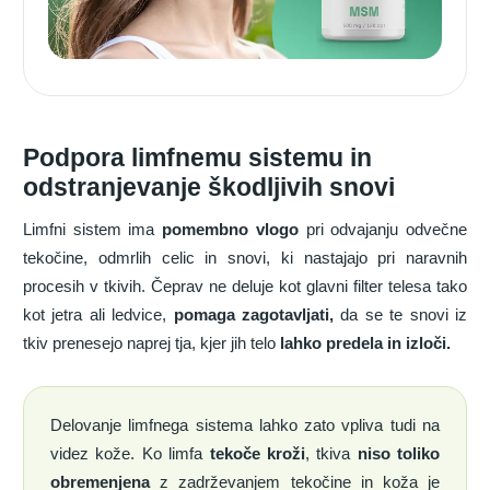
Podpora limfnemu sistemu in
odstranjevanje škodljivih snovi
Limfni sistem ima
pomembno vlogo
pri odvajanju odvečne
tekočine, odmrlih celic in snovi, ki nastajajo pri naravnih
procesih v tkivih. Čeprav ne deluje kot glavni filter telesa tako
kot jetra ali ledvice,
pomaga zagotavljati,
da se te snovi iz
tkiv prenesejo naprej tja, kjer jih telo
lahko predela in izloči.
Delovanje limfnega sistema lahko zato vpliva tudi na
videz kože. Ko limfa
tekoče kroži
, tkiva
niso toliko
obremenjena
z zadrževanjem tekočine in koža je