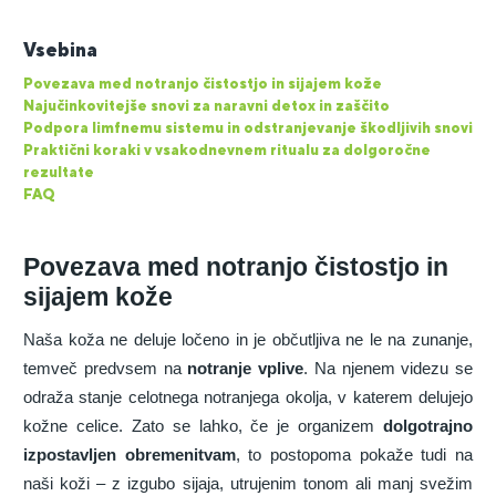
Vsebina
Povezava med notranjo čistostjo in sijajem kože
Najučinkovitejše snovi za naravni detox in zaščito
Podpora limfnemu sistemu in odstranjevanje škodljivih snovi
Praktični koraki v vsakodnevnem ritualu za dolgoročne
rezultate
FAQ
Povezava med notranjo čistostjo in
sijajem kože
Naša koža ne deluje ločeno in je občutljiva ne le na zunanje,
temveč predvsem na
notranje vplive
. Na njenem videzu se
odraža stanje celotnega notranjega okolja, v katerem delujejo
kožne celice. Zato se lahko, če je organizem
dolgotrajno
izpostavljen
obremenitvam
, to postopoma pokaže tudi na
naši koži – z izgubo sijaja, utrujenim tonom ali manj svežim