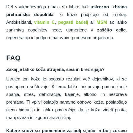
Del vsakodnevnega rituala so lahko tudi
ustrezno izbrana
prehranska dopolnila
, ki kožo podpirajo od znotraj.
Antioksidanti,
vitamin C
,
pegasti badelj
ali
MSM
so lahko
zanimiva dopolnitev nege, usmerjene v
zaščito celic
,
regeneracijo in podporo naravnim procesom organizma.
FAQ
Zakaj je lahko koža utrujena, siva in brez sijaja?
Utrujen ton kože je pogosto rezultat več dejavnikov, ki se
postopoma seštevajo. K temu lahko prispevajo pomanjkanje
spanja, stres, dehidracija, kajenje, alkohol in nezdrava
prehrana. Ti vplivi oslabijo naravno obnovo kože, poslabšajo
njeno hidracijo in lahko povzročijo, da je koža videti pusta,
manj sveža in izgubi naravni sijaj.
Katere snovi so pomembne za bolj sijočo in bolj zdravo