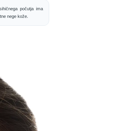
psihičnega počutja ima
stne nege kože.