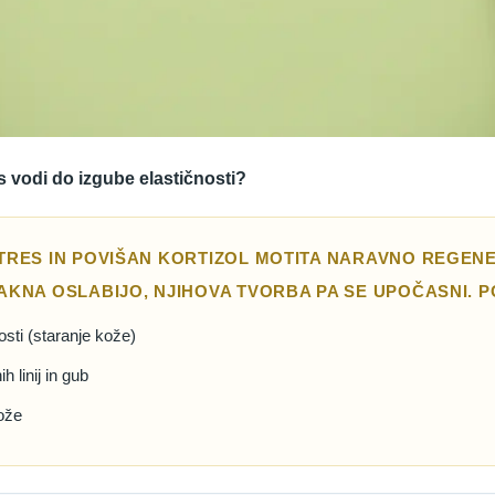
s vodi do izgube elastičnosti?
RES IN POVIŠAN KORTIZOL MOTITA NARAVNO REGENE
KNA OSLABIJO, NJIHOVA TVORBA PA SE UPOČASNI. P
osti (staranje kože)
 linij in gub
ože