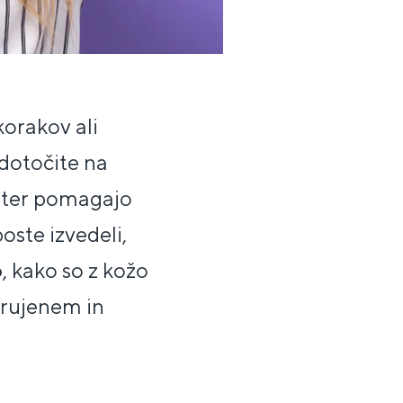
korakov ali
edotočite na
u ter pomagajo
boste izvedeli,
o
, kako so z kožo
trujenem in