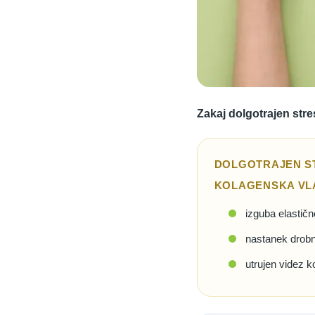
Zakaj dolgotrajen stre
DOLGOTRAJEN ST
KOLAGENSKA VLA
izguba elastičn
nastanek drobnih
utrujen videz k