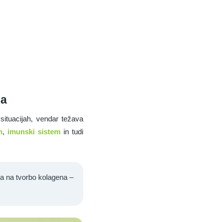
na
situacijah, vendar težava
m
,
imunski sistem
in tudi
va na tvorbo kolagena –