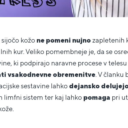
a sijočo kožo
ne pomeni nujno
zapletenih 
ilnih kur. Veliko pomembneje je, da se osr
avine, ki podpirajo naravne procese v teles
ti vsakodnevne obremenitve
. V članku 
acijske sestavine lahko
dejansko delujej
n limfni sistem ter kaj lahko
pomaga
pri u
kože.