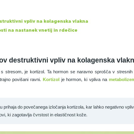
struktivni vpliv na kolagenska vlakna
sti na nastanek vnetij in rdečice
gov destruktivni vpliv na kolagenska vlak
 stresom, je kortizol. Ta hormon se naravno sprošča v stresnih 
trajno povišani ravni.
Kortizol
je hormon, ki vpliva na
metabolize
u prihaja do povečanega izločanja kortizola, kar lahko negativno vpli
, ki zagotavlja čvrstost in elastičnost kože.