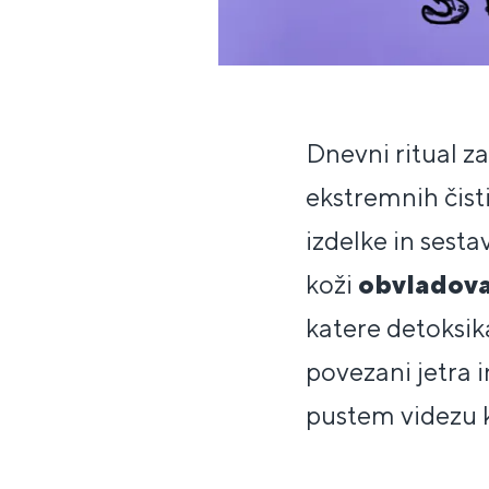
Dnevni ritual z
ekstremnih čist
izdelke in sest
koži
obvladova
katere detoksik
povezani jetra i
pustem videzu 