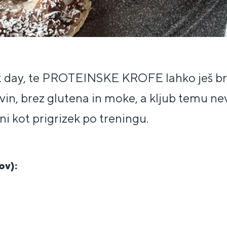
t day, te PROTEINSKE KROFE lahko ješ bre
ovin, brez glutena in moke, a kljub temu ne
ni kot prigrizek po treningu.
ov):