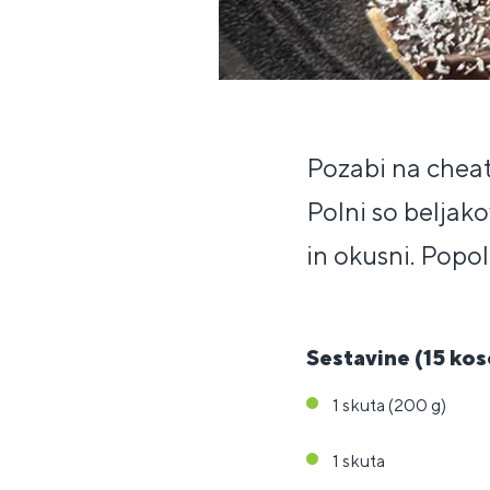
Pozabi na chea
Polni so beljak
in okusni. Popol
Sestavine (15 kos
1 skuta (200 g)
1 skuta