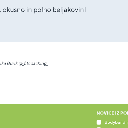
 okusno in polno beljakovin!
ika Burik @_fitcoaching_
NOVICE IZ PO
Bodybuildin