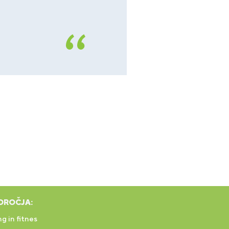
DROČJA:
g in fitnes