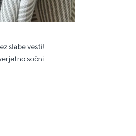
z slabe vesti!
verjetno sočni