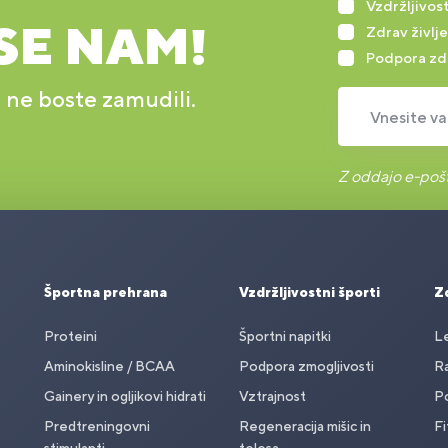
Vzdržljivost
SE NAM!
Zdrav življe
Podpora zd
r ne boste zamudili.
Vnesite va
Z oddajo e-pošt
Športna prehrana
Vzdržljivostni športi
Zd
Proteini
Športni napitki
Le
Aminokisline / BCAA
Podpora zmogljivosti
Ra
Gainery in ogljikovi hidrati
Vztrajnost
Po
Predtreningovni
Regeneracija mišic in
Fi