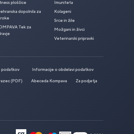
tness ploščice
Imuniteta
ehranska dopolnila za
Kolageni
troke
Srce in žile
OMPAVA Tek za
Možgani in živci
ravje
Veterinarski pripravki
ih podatkov
Informacije o obdelavi podatkov
razec (PDF)
Abeceda Kompava
Za podjetja