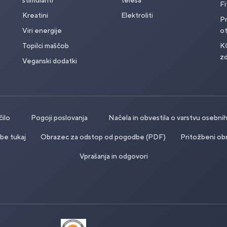
stimulanti
telesa
Fi
Kreatini
Elektroliti
Pr
Viri energije
o
Topilci maščob
K
zd
Veganski dodatki
čilo
Pogoji poslovanja
Načela in obvestila o varstvu osebn
be tukaj
Obrazec za odstop od pogodbe (PDF)
Pritožbeni ob
Vprašanja in odgovori