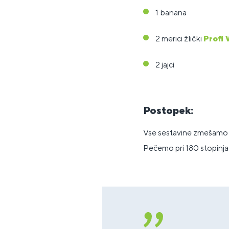
1 banana
2 merici žlički
Profi 
2 jajci
Postopek:
Vse sestavine zmešamo 
Pečemo pri 180 stopinja