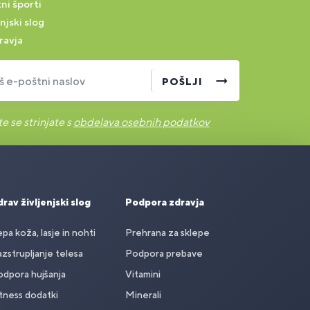
ni športi
njski slog
ravja
š e-poštni naslov
POŠLJI
e se strinjate s
obdelava osebnih podatkov
rav življenjski slog
Podpora zdravja
pa koža, lasje in nohti
Prehrana za sklepe
zstrupljanje telesa
Podpora prebave
dpora hujšanja
Vitamini
tness dodatki
Minerali