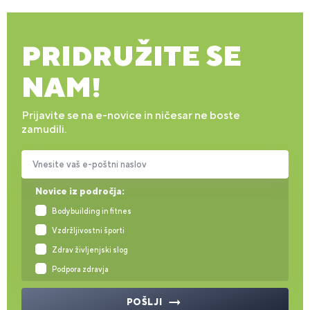
PRIDRUŽITE SE
NAM!
Prijavite se na e-novice in ničesar ne boste
zamudili.
Vnesite vaš e-poštni naslov
Novice iz področja:
Bodybuilding in fitnes
Vzdržljivostni športi
Zdrav življenjski slog
Podpora zdravja
POŠLJI