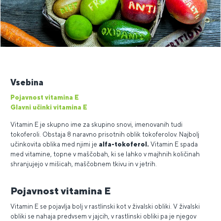
Vsebina
Pojavnost vitamina E
Glavni učinki vitamina E
Vitamin E je skupno ime za skupino snovi, imenovanih tudi
tokoferoli. Obstaja 8 naravno prisotnih oblik tokoferolov. Najbolj
učinkovita oblika med njimi je
alfa-tokoferol.
Vitamin E spada
med vitamine, topne v maščobah, ki se lahko v majhnih količinah
shranjujejo v mišicah, maščobnem tkivu in v jetrih.
Pojavnost vitamina E
Vitamin E se pojavlja bolj v rastlinski kot v živalski obliki. V živalski
obliki se nahaja predvsem v jajcih, v rastlinski obliki pa je njegov