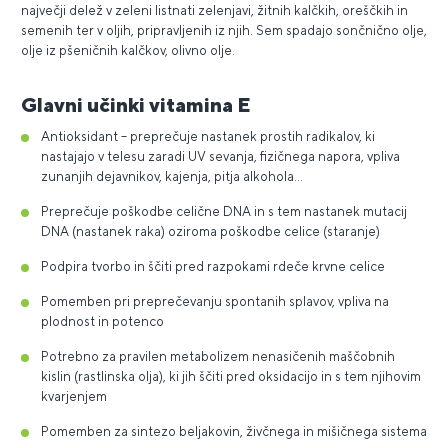
največji delež v zeleni listnati zelenjavi, žitnih kalčkih, oreščkih in
semenih ter v oljih, pripravljenih iz njih. Sem spadajo sončnično olje,
olje iz pšeničnih kalčkov, olivno olje.
Glavni učinki vitamina E
Antioksidant – preprečuje nastanek prostih radikalov, ki
nastajajo v telesu zaradi UV sevanja, fizičnega napora, vpliva
zunanjih dejavnikov, kajenja, pitja alkohola…
Preprečuje poškodbe celične DNA in s tem nastanek mutacij
DNA (nastanek raka) oziroma poškodbe celice (staranje)
Podpira tvorbo in ščiti pred razpokami rdeče krvne celice
Pomemben pri preprečevanju spontanih splavov, vpliva na
plodnost in potenco
Potrebno za pravilen metabolizem nenasičenih maščobnih
kislin (rastlinska olja), ki jih ščiti pred oksidacijo in s tem njihovim
kvarjenjem
Pomemben za sintezo beljakovin, živčnega in mišičnega sistema