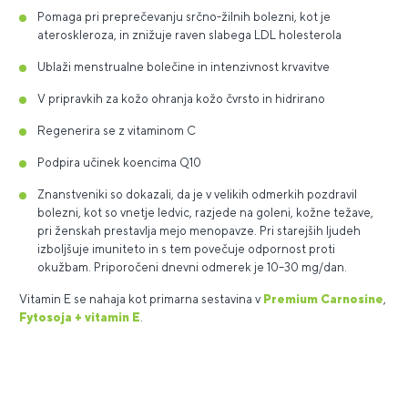
Pomaga pri preprečevanju srčno-žilnih bolezni, kot je
ateroskleroza, in znižuje raven slabega LDL holesterola
Ublaži menstrualne bolečine in intenzivnost krvavitve
V pripravkih za kožo ohranja kožo čvrsto in hidrirano
Regenerira se z vitaminom C
Podpira učinek koencima Q10
Znanstveniki so dokazali, da je v velikih odmerkih pozdravil
bolezni, kot so vnetje ledvic, razjede na goleni, kožne težave,
pri ženskah prestavlja mejo menopavze. Pri starejših ljudeh
izboljšuje imuniteto in s tem povečuje odpornost proti
okužbam. Priporočeni dnevni odmerek je 10–30 mg/dan.
Vitamin E se nahaja kot primarna sestavina v
Premium Carnosine
,
Fytosoja + vitamin E
.