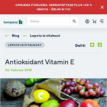
OMEJENA PONUDBA: SERRAPEPTASE PLUS +30 %
GRATIS – ŽELIM SI TO!
Prijava
Košaric
Me
Blog
Lepota in vitalnost
Deliti
LEPOTA IN VITALNOST
Antioksidant Vitamin E
26. Februar 2015