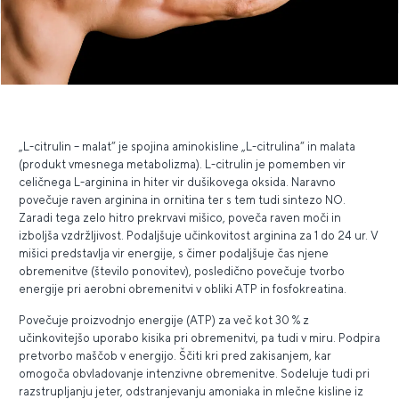
„L-citrulin – malat“ je spojina aminokisline „L-citrulina“ in malata
(produkt vmesnega metabolizma). L-citrulin je pomemben vir
celičnega L-arginina in hiter vir dušikovega oksida. Naravno
povečuje raven arginina in ornitina ter s tem tudi sintezo NO.
Zaradi tega zelo hitro prekrvavi mišico, poveča raven moči in
izboljša vzdržljivost. Podaljšuje učinkovitost arginina za 1 do 24 ur. V
mišici predstavlja vir energije, s čimer podaljšuje čas njene
obremenitve (število ponovitev), posledično povečuje tvorbo
energije pri aerobni obremenitvi v obliki ATP in fosfokreatina.
Povečuje proizvodnjo energije (ATP) za več kot 30 % z
učinkovitejšo uporabo kisika pri obremenitvi, pa tudi v miru. Podpira
pretvorbo maščob v energijo. Ščiti kri pred zakisanjem, kar
omogoča obvladovanje intenzivne obremenitve. Sodeluje tudi pri
razstrupljanju jeter, odstranjevanju amoniaka in mlečne kisline iz