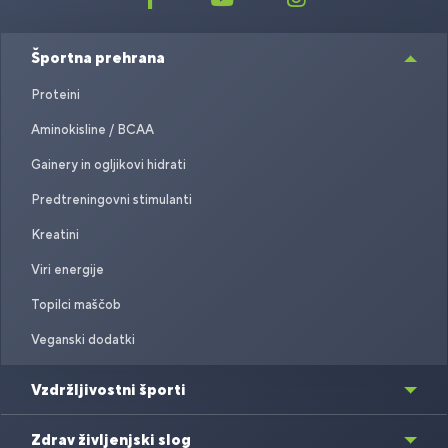
Športna prehrana
Proteini
Aminokisline / BCAA
Gainery in ogljikovi hidrati
Predtreningovni stimulanti
Kreatini
Viri energije
Topilci maščob
Veganski dodatki
Vzdržljivostni športi
Zdrav življenjski slog