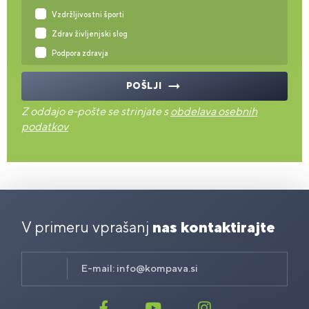
Vzdržljivostni športi
Zdrav življenjski slog
Podpora zdravja
POŠLJI
Z oddajo e-pošte se strinjate s
obdelava osebnih
podatkov
V primeru vprašanj
nas kontaktirajte
E-mail:
info@kompava.si