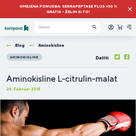
OMEJENA PONUDBA: SERRAPEPTASE PLUS +30 %
GRATIS – ŽELIM SI TO!
Prijava
Košaric
Me
Blog
Aminokisline
Deliti
AMINOKISLINE
Aminokisline L-citrulin-malat
26. Februar 2015