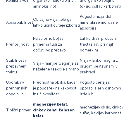
Kemična vez
organsko molekulo (npr.
anorgansko spojino
aminokislino)
(oksid, sulfat, karbonat)
Pogosto nižja, del
Običajno višja, telo ga
Absorbabilnost
minerala se morda ne
lahko učinkoviteje izkoristi
absorbira
Na splošno boljša,
Lahko draži prebavni
Prenosljivost
primerna tudi za
trakt (zlasti pri višjih
občutljivo prebavo
odmerkih)
Stabilnost v
Nižja – lahko reagira z
Višja – manjše tveganje za
prebavnem
drugimi sestavinami v
neželene reakcije s hrano
traktu
prehrani
Uporaba v
Prednostna oblika, kadar
Pogosto cenejša,
prehranskih
je poudarek na kakovosti
uporablja se v osnovnih
dopolnilih
in učinkovitosti
izdelkih
magnezijev kelat
,
magnezijev oksid, cinkov
Tipični primeri
cinkov kelat
,
železen
sulfat, kalcijev karbonat
kelat