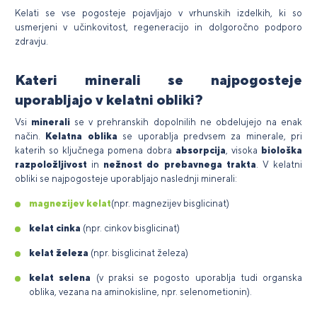
Kelati se vse pogosteje pojavljajo v vrhunskih izdelkih, ki so
usmerjeni v učinkovitost, regeneracijo in dolgoročno podporo
zdravju.
Kateri minerali se najpogosteje
uporabljajo v kelatni obliki?
Vsi
minerali
se v prehranskih dopolnilih ne obdelujejo na enak
način.
Kelatna oblika
se uporablja predvsem za minerale, pri
katerih so ključnega pomena dobra
absorpcija
, visoka
biološka
razpoložljivost
in
nežnost do prebavnega trakta
. V kelatni
obliki se najpogosteje uporabljajo naslednji minerali:
magnezijev kelat
(npr. magnezijev bisglicinat)
kelat cinka
(npr. cinkov bisglicinat)
kelat železa
(npr. bisglicinat železa)
kelat selena
(v praksi se pogosto uporablja tudi organska
oblika, vezana na aminokisline, npr. selenometionin).