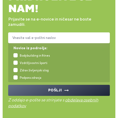
NAM!
Prijavite se na e-novice in ničesar ne boste
zamudili.
Vnesite vaš e-poštni naslov
Novice iz področja:
Bodybuilding in fitnes
Vzdržljivostni športi
Zdrav življenjski slog
Podpora zdravja
POŠLJI
Z oddajo e-pošte se strinjate s
obdelava osebnih
podatkov