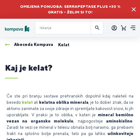
OMEJENA PONUDBA: SERRAPEPTASE PLUS +30 %
GRATIS – ŽELIM SI TO!
Prijava
Košaric
Me
Abeceda Kompava
Kelat
Kaj je kelat?
Če ste pri branju sestave prehranskih dopolnil kdaj naleteli na
besedo
kelat
ali
kelatna oblika minerala
, je to dober znak, da se
aktivno zanimate za svoje zdravje in spremljate kakovost snovi, ki jih
uporabljate. V praksi je to oblika, v kateri je
mineral kemično
vezan na organsko molekulo
, najpogosteje
aminokislino
.
Zaradi te vezi se mineral v telesu obnaša bolj naravno, ga prebavni
trakt na splošno bolje prenaša, telo pa ga lahko
učinkoviteje
izkoristi
.