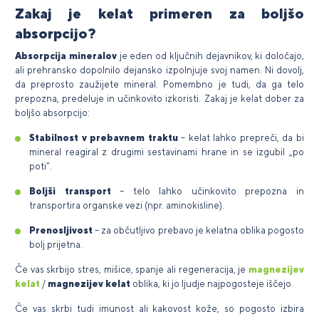
Zakaj je kelat primeren za boljšo
absorpcijo?
Absorpcija mineralov
je eden od ključnih dejavnikov, ki določajo,
ali prehransko dopolnilo dejansko izpolnjuje svoj namen. Ni dovolj,
da preprosto zaužijete mineral. Pomembno je tudi, da ga telo
prepozna, predeluje in učinkovito izkoristi. Zakaj je kelat dober za
boljšo absorpcijo:
Stabilnost v prebavnem traktu
– kelat lahko prepreči, da bi
mineral reagiral z drugimi sestavinami hrane in se izgubil „po
poti“.
Boljši transport
– telo lahko učinkovito prepozna in
transportira organske vezi (npr. aminokisline).
Prenosljivost
– za občutljivo prebavo je kelatna oblika pogosto
bolj prijetna.
Če vas skrbijo stres, mišice, spanje ali regeneracija, je
magnezijev
kelat
/
magnezijev kelat
oblika, ki jo ljudje najpogosteje iščejo.
Če vas skrbi tudi imunost ali kakovost kože, so pogosto izbira