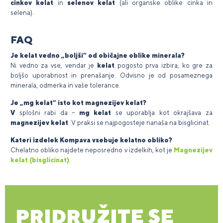
cinkov kelat
in
selenov kelat
(ali organske oblike cinka in
selena).
FAQ
Je kelat vedno „boljši“ od običajne oblike minerala?
Ni vedno za vse, vendar je
kelat
pogosto prva izbira, ko gre za
boljšo uporabnost in prenašanje. Odvisno je od posameznega
minerala, odmerka in vaše tolerance.
Je „mg kelat“ isto kot magnezijev kelat?
V
splošni rabi da –
mg kelat
se uporablja kot okrajšava za
magnezijev kelat
. V praksi se najpogosteje nanaša na bisglicinat.
Kateri izdelek Kompava vsebuje kelatno obliko?
Chelatno obliko najdete neposredno v izdelkih, kot je
Magnezijev
kelat (bisglicinat)
.
PRIDRUŽITE SE