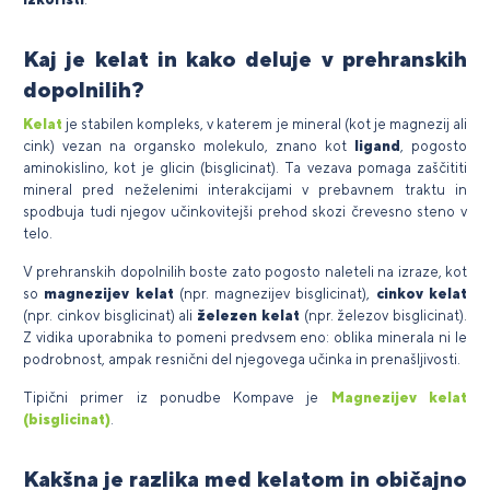
Kaj je kelat in kako deluje v prehranskih
dopolnilih?
Kelat
je stabilen kompleks, v katerem je mineral (kot je magnezij ali
cink) vezan na organsko molekulo, znano kot
ligand
, pogosto
aminokislino, kot je glicin (bisglicinat). Ta vezava pomaga zaščititi
mineral pred neželenimi interakcijami v prebavnem traktu in
spodbuja tudi njegov učinkovitejši prehod skozi črevesno steno v
telo.
V prehranskih dopolnilih boste zato pogosto naleteli na izraze, kot
so
magnezijev kelat
(npr. magnezijev bisglicinat),
cinkov kelat
(npr. cinkov bisglicinat) ali
železen kelat
(npr. železov bisglicinat).
Z vidika uporabnika to pomeni predvsem eno: oblika minerala ni le
podrobnost, ampak resnični del njegovega učinka in prenašljivosti.
Tipični primer iz ponudbe Kompave je
Magnezijev kelat
(bisglicinat)
.
Kakšna je razlika med kelatom in običajno