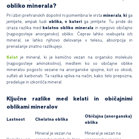
obliko minerala?
Pri izbiri prehranskih dopolnil ni pomembna le vrsta
minerala
,
ki
ga
jemljete, ampak tudi
oblika, v kateri
ga jemljete. Tu pride do
izraza razlika med
kelatno obliko minerala
in njegovo običajno
(najpogosteje anorgansko) obliko. Čeprav lahko vsebujeta isti
mineral, se lahko njihovo delovanje v telesu, absorpcija in
prenašanje znatno razlikujejo.
Kelat
je mineral, ki je kemično vezan na organsko molekulo
(najpogosteje aminokislino), medtem ko so običajne oblike
mineralov pogosto vezane na anorganske spojine, kot so oksidi,
sulfati ali karbonati. Ta razlika vpliva na način, kako telo prepozna,
predeluje in izkorišča mineral.
Ključne razlike med kelati in običajnimi
oblikami mineralov
Običajna (anorganska)
Lastnost
Chelatna oblika
oblika
Mineral je vezan na
Mineral je vezan na