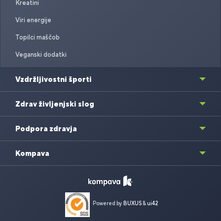
Kreatini
Viri energije
Topilci maščob
Veganski dodatki
Vzdržljivostni športi
Zdrav življenjski slog
Podpora zdravja
Kompava
Powered by
BUXUS
&
ui42