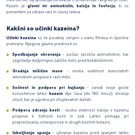
Kazein je
glavni vir aminokislin, kalcija in fosforja
, ki so
pomembni za zdravo rast in razvoj telesa.
Kakšni so učinki kazeina?
Učinki kazeina
so še posebej cenjeni v svetu fitnesa in športne
prehrane. Njegove glavne prednosti so:
Spodbujanje okrevanja
- počasi sprošča aminokisline, kar
zagotavlja dolgotrajno zaščito mišic pred katabolizmom.
Gradnja mišične mase
- visoka vsebnost esencialnih
aminokislin prispeva k rasti mišic.
Sočnost in podpora pri hujšanju
- zaradi svoje goste
konsistence lahko
kazein
dlje časa (do 180 minut) ohranja
sitost, kar je ugodno pri shujševalnih dietah.
Podpora zdravju kosti
- visoka vsebnost kalcija v kazeinu
prispeva k trdnosti kosti in zob. Lahko pomaga pri
preprečevanju osteoporoze in drugih kostnih bolezni.
Izboljšanje spanja
- uživanje kazeina pred spanjem lahko