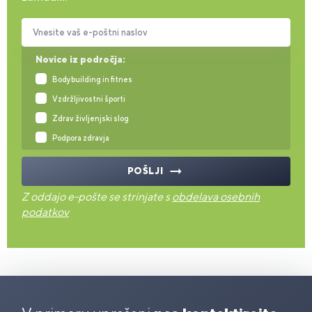
Vnesite vaš e-poštni naslov
Novice iz področja:
Bodybuilding in fitnes
Vzdržljivostni športi
Zdrav življenjski slog
Podpora zdravja
POŠLJI
Z oddajo e-pošte se strinjate s
obdelava osebnih
podatkov