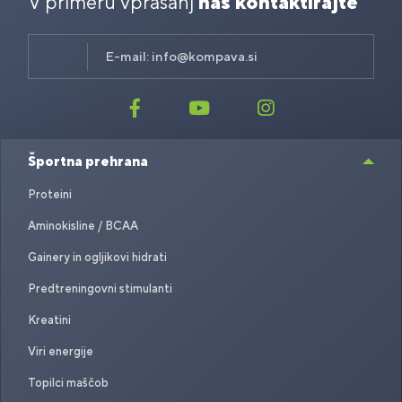
V primeru vprašanj
nas kontaktirajte
E-mail:
info@kompava.si
Športna prehrana
Proteini
Aminokisline / BCAA
Gainery in ogljikovi hidrati
Predtreningovni stimulanti
Kreatini
Viri energije
Topilci maščob