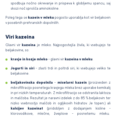
spodbuja nočno okrevanje in prispeva k globljemu spancu, saj
skozi noč sprošča aminokisline.
Poleg tega se
kazein v mleku
pogosto uporablja kot vir beljakovin
v posebnih prehranskih dopolnilih.
Viri kazeina
Glavni vir
kazeina
je mleko. Najpogostejša živila, ki vsebujejo te
beljakovine, so:
kravje in kozje mleko
- glavni vir
kazeina v mleku
.
Jogurti in siri
- zlasti trdi in poltrdi siri, ki vsebujejo veliko te
beljakovine.
beljakovinska dopolnila
-
micelarni kazein
(proizveden z
mikrofiltracijo posnetega kravjega mleka brez uporabe kemikalij
in pri nizkih temperaturah. Z mikrofiltracijo se odstranita laktoza
in maščoba. Rezultat je naravni izdelek z do 85 % beljakovin ter
nizko vsebnostjo maščob in ogljikovih hidratov. Je topen.) ali
kalcijev kazeinat
(pridobljen z dodajanjem kisline -
klorovodikove, mlečne, žveplove - posnetemu mleku.