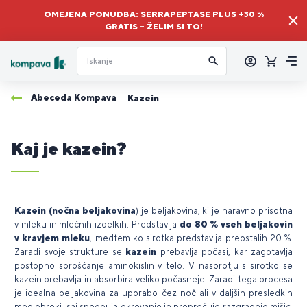
OMEJENA PONUDBA: SERRAPEPTASE PLUS +30 %
GRATIS – ŽELIM SI TO!
Prijava
Košaric
Me
Abeceda Kompava
Kazein
Kaj je kazein?
Kazein (nočna beljakovina
) je beljakovina, ki je naravno prisotna
v mleku in mlečnih izdelkih. Predstavlja
do 80 % vseh beljakovin
v kravjem mleku
, medtem ko sirotka predstavlja preostalih 20 %.
Zaradi svoje strukture se
kazein
prebavlja počasi, kar zagotavlja
postopno sproščanje aminokislin v telo. V nasprotju s sirotko se
kazein prebavlja in absorbira veliko počasneje. Zaradi tega procesa
je idealna beljakovina za uporabo čez noč ali v daljših presledkih
med obroki, saj spodbuja okrevanje in preprečuje razgradnjo mišic.