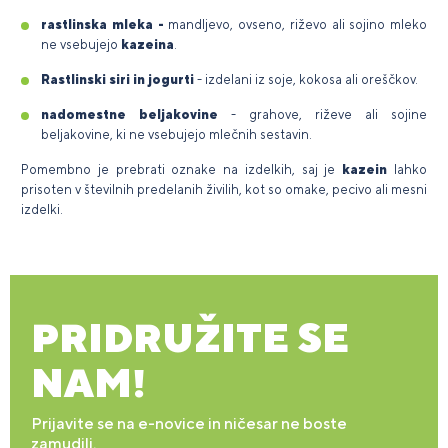
rastlinska mleka -
mandljevo, ovseno, riževo ali sojino mleko
ne vsebujejo
kazeina
.
Rastlinski siri in jogurti
- izdelani iz soje, kokosa ali oreščkov.
nadomestne beljakovine
- grahove, riževe ali sojine
beljakovine, ki ne vsebujejo mlečnih sestavin.
Pomembno je prebrati oznake na izdelkih, saj je
kazein
lahko
prisoten v številnih predelanih živilih, kot so omake, pecivo ali mesni
izdelki.
PRIDRUŽITE SE
NAM!
Prijavite se na e-novice in ničesar ne boste
zamudili.