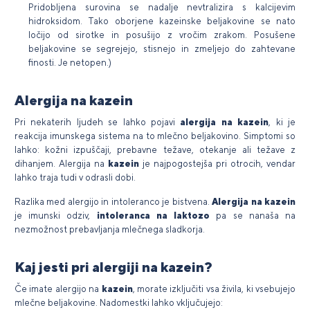
Pridobljena surovina se nadalje nevtralizira s kalcijevim
hidroksidom. Tako oborjene kazeinske beljakovine se nato
ločijo od sirotke in posušijo z vročim zrakom. Posušene
beljakovine se segrejejo, stisnejo in zmeljejo do zahtevane
finosti. Je netopen.)
Alergija na kazein
Pri nekaterih ljudeh se lahko pojavi
alergija na kazein
, ki je
reakcija imunskega sistema na to mlečno beljakovino. Simptomi so
lahko: kožni izpuščaji, prebavne težave, otekanje ali težave z
dihanjem. Alergija na
kazein
je najpogostejša pri otrocih, vendar
lahko traja tudi v odrasli dobi.
Razlika med alergijo in intoleranco je bistvena.
Alergija na kazein
je imunski odziv,
intoleranca na laktozo
pa se nanaša na
nezmožnost prebavljanja mlečnega sladkorja.
Kaj jesti pri alergiji na kazein?
Če imate alergijo na
kazein
, morate izključiti vsa živila, ki vsebujejo
mlečne beljakovine. Nadomestki lahko vključujejo: