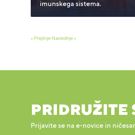
imunskega sistema.
« Prejšnje
Naslednje »
PRIDRUŽITE 
Prijavite se na e-novice in ničesa