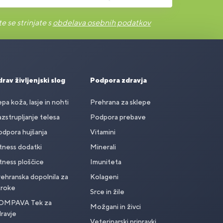
e se strinjate s
obdelava osebnih podatkov
rav življenjski slog
Podpora zdravja
pa koža, lasje in nohti
Prehrana za sklepe
zstrupljanje telesa
Podpora prebave
dpora hujšanja
Vitamini
tness dodatki
Minerali
tness ploščice
Imuniteta
ehranska dopolnila za
Kolageni
troke
Srce in žile
OMPAVA Tek za
Možgani in živci
ravje
Veterinarski pripravki