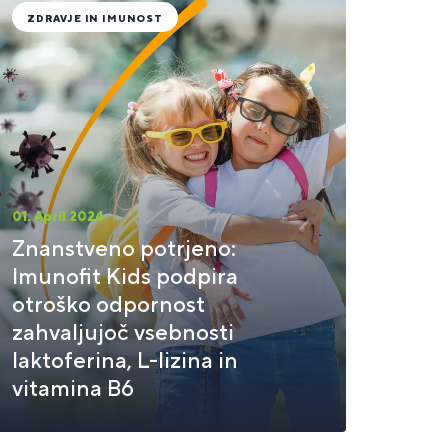
ZDRAVJE IN IMUNOST
01. April 2024
Znanstveno potrjeno:
Imunofit Kids podpira
otroško odpornost
zahvaljujoč vsebnosti
laktoferina, L-lizina in
vitamina B6