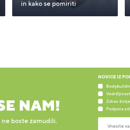
in kako se pomiriti
NOVICE IZ PO
Bodybuildin
Vzdržljivost
SE NAM!
Zdrav življe
Podpora zd
r ne boste zamudili.
Vnesite va