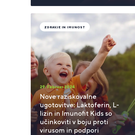
ZDRAVJE IN IMUNOST
29. Februar 2024
Nove raziskovalne
ugotovitve: Laktoferin, L-
lizin in Imunofit Kids so
učinkoviti v boju proti
virusom in podpori