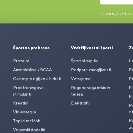
Z oddajo e-pošt
Športna prehrana
Vzdržljivostni športi
Zd
Proteini
Športni napitki
Le
Aminokisline / BCAA
Podpora zmogljivosti
Ra
Gainery in ogljikovi hidrati
Vztrajnost
Po
Predtreningovni
Regeneracija mišic in
Fi
stimulanti
telesa
Fi
Kreatini
Elektroliti
Pr
Viri energije
o
Topilci maščob
K
zd
Veganski dodatki