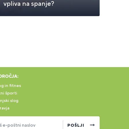
vpliva na spanje?
DROČJA:
g in fitnes
ni športi
njski slog
ravja
š e-poštni naslov
POŠLJI