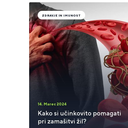
ZDRAVJE IN IMUNOST
14. Marec 2024
Kako si učinkovito pomagati
pri zamašitvi žil?